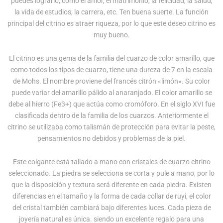
quantity
puedes lograrlo, como el amor, el matrimonio, la felicidad, la salud,
la vida de estudios, la carrera, etc. Ten buena suerte. La función
principal del citrino es atraer riqueza, por lo que este deseo citrino es
muy bueno.
El citrino es una gema de la familia del cuarzo de color amarillo, que
como todos los tipos de cuarzo, tiene una dureza de 7 en la escala
de Mohs. El nombre proviene del francés citrón «limón». Su color
puede variar del amarillo pálido al anaranjado. El color amarillo se
debe al hierro (Fe3+) que actúa como cromóforo. En el siglo XVI fue
clasificada dentro de la familia de los cuarzos. Anteriormente el
citrino se utilizaba como talismán de protección para evitar la peste,
pensamientos no debidos y problemas de la piel.
Este colgante está tallado a mano con cristales de cuarzo citrino
seleccionado. La piedra se selecciona se corta y pule a mano, por lo
que la disposición y textura será diferente en cada piedra. Existen
diferencias en el tamaño y la forma de cada collar de ruyi, el color
del cristal también cambiará bajo diferentes luces. Cada pieza de
joyería natural es única. siendo un excelente regalo para una