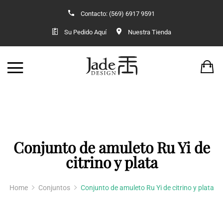
Contacto: (569) 6917 9591
Back
Back
Su Pedido Aquí
Nuestra Tienda
TIENDA
VESTUARIO O
JADE
KIMONOS 
ACCESORIOS
VESTIDO OR
ANILLOS
KIMONOS 
Conjunto de amuleto Ru Yi de
AROS Y COLLARES
citrino y plata
COLGANTES
Home
Conjuntos
Conjunto de amuleto Ru Yi de citrino y plata
CONJUNTOS