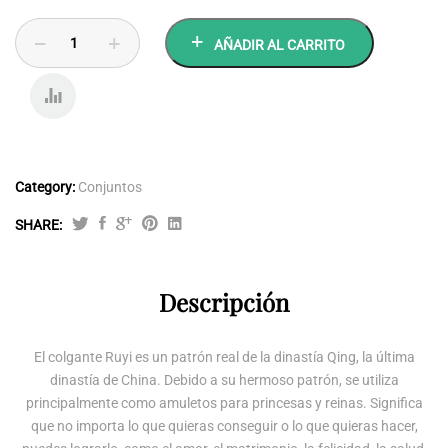
AÑADIR AL CARRITO
COMP
ARE
Category:
Conjuntos
SHARE:
Conjunto
de
amuleto
Descripción
Ru
Yi
El colgante Ruyi es un patrón real de la dinastía Qing, la última
de
dinastía de China. Debido a su hermoso patrón, se utiliza
citrino
principalmente como amuletos para princesas y reinas. Significa
y
plata
que no importa lo que quieras conseguir o lo que quieras hacer,