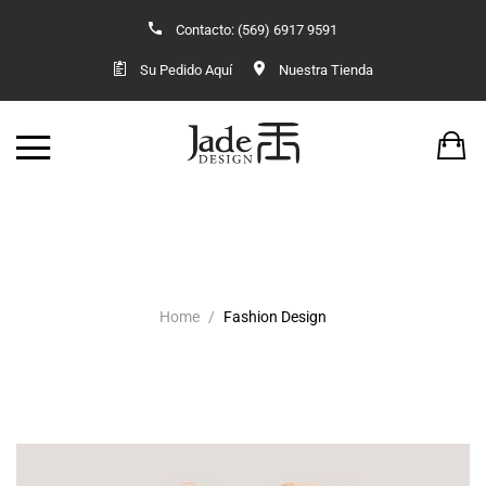
Contacto: (569) 6917 9591
Back
Back
Su Pedido Aquí
Nuestra Tienda
TIENDA
VESTUARIO O
JADE
KIMONOS 
ACCESORIOS
VESTIDO OR
ANILLOS
KIMONOS 
Home
Fashion Design
AROS Y COLLARES
COLGANTES
CONJUNTOS