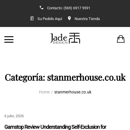
Contacto: (569) 6917 9591
Back
Back
Su Pedido Aquí
Nuestra Tienda
TIENDA
VESTUARIO O
JADE
KIMONOS 
ACCESORIOS
VESTIDO OR
ANILLOS
KIMONOS 
Categoría:
stanmerhouse.co.uk
AROS Y COLLARES
Home
stanmerhouse.co.uk
COLGANTES
6 julio, 2026
CONJUNTOS
Gamstop Review Understanding Self-Exclusion for