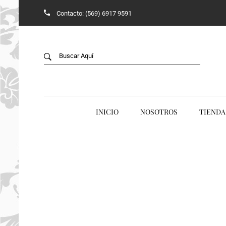
Contacto: (569) 6917 9591
Back
B
TIENDA
V
JADE
ACCESORIOS
INICIO
NOSOTROS
TIENDA
ANILLOS
AROS Y COLLARES
COLGANTES
CONJUNTOS