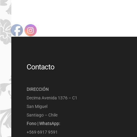
Contacto
DIRECCIÓN
Decima Avenida 1376 – C1
San Miguel
Santiago – Chile
Fono | WhatsApp:
+569 6917 9591