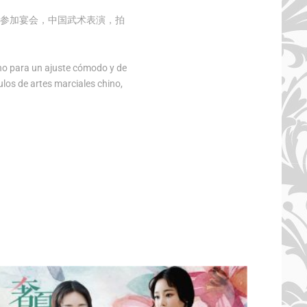
参加宴会，中国武术表演，拍
cho para un ajuste cómodo y de
los de artes marciales chino,