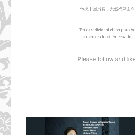
传统中国男装，天然棉麻面料
Traje tradicional china para 
primera calidad. Adecuado pa
Please follow and like