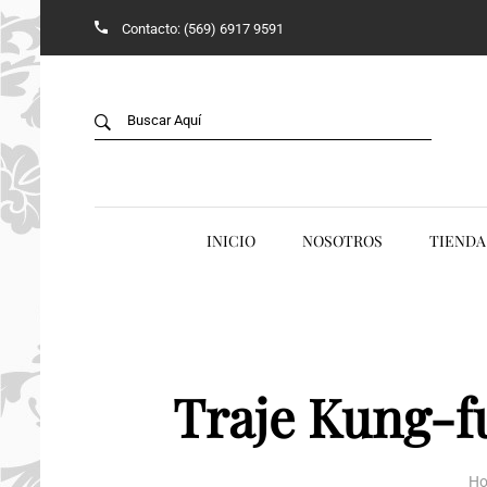
Contacto: (569) 6917 9591
Back
B
TIENDA
V
JADE
ACCESORIOS
INICIO
NOSOTROS
TIENDA
ANILLOS
AROS Y COLLARES
COLGANTES
Traje Kung-f
CONJUNTOS
H