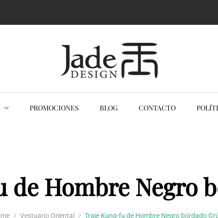
ack
ESTUARIO ORIENTAL
KIMONOS MUJER
VESTIDO ORIENTAL QIPAOS
PROMOCIONES
BLOG
CONTACTO
POLÍT
KIMONOS HOMBRES
u de Hombre Negro 
ome
Vestuario Oriental
Traje Kung-fu de Hombre Negro bordado Gr