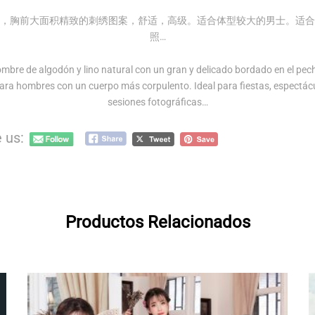
，胸前大面积精致的刺绣图案，舒适，高级。适合体型较大的男士。适合
照…
hombre de algodón y lino natural con un gran y delicado bordado en el pe
ra hombres con un cuerpo más corpulento. Ideal para fiestas, espectácu
sesiones fotográficas…
 us:
Productos Relacionados