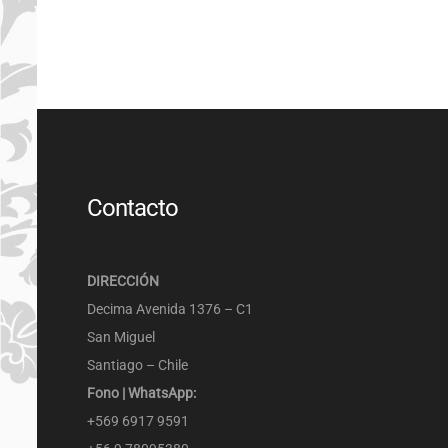
Contacto
COM
DIRECCIÓN
PARE
Decima Avenida 1376 – C1
San Miguel
Santiago – Chile
Fono | WhatsApp:
+569 6917 9591