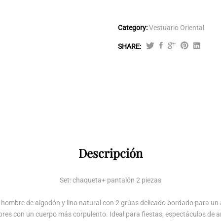
Category:
Vestuario Oriental
SHARE:
Traje
Kung-
fu
de
Hombre
Negro
bordado
Grúas
Descripción
quantity
Set: chaqueta+ pantalón 2 piezas
ra hombre de algodón y lino natural con 2 grúas delicado bordado para un
es con un cuerpo más corpulento. Ideal para fiestas, espectáculos de ar