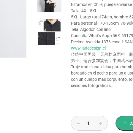
Estamos en Chile, puede enviarse
Talla: 4XL-5XL
5XL: Largo total 74cm, hombro 5
Para personal 170-185cm, 70-90k
Tela: Algodón con lino
Consulta What’s App +56 9 6917
Decima Avenida 1376 casa 1 S
www.jadedesign.cl
传统中国男装，天然棉麻面料，
男士。适合参加宴会，中国武术表
Traje tradicional china para hombr
bordado en el pecho para un aju
con un cuerpo más corpulento. Ide
sesiones fotográficas…
A