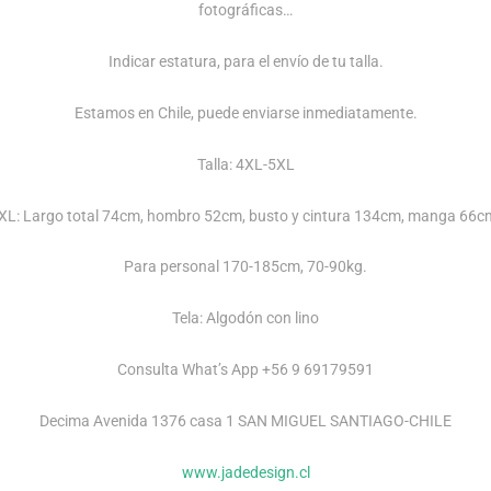
fotográficas…
Indicar estatura, para el envío de tu talla.
Estamos en Chile, puede enviarse inmediatamente.
Talla: 4XL-5XL
XL: Largo total 74cm, hombro 52cm, busto y cintura 134cm, manga 66c
Para personal 170-185cm, 70-90kg.
Tela: Algodón con lino
Consulta What’s App +56 9 69179591
Decima Avenida 1376 casa 1 SAN MIGUEL SANTIAGO-CHILE
www.jadedesign.cl