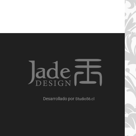
COM
PARE
Desarrollado por
Studio56.cl