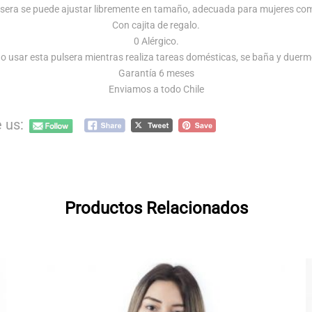
lsera se puede ajustar libremente en tamaño, adecuada para mujeres co
Con cajita de regalo.
0 Alérgico.
o usar esta pulsera mientras realiza tareas domésticas, se baña y duerm
Garantía 6 meses
Enviamos a todo Chile
 us:
Productos Relacionados