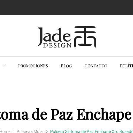
ack
ESTUARIO ORIENTAL
KIMONOS MUJER
VESTIDO ORIENTAL QIPAOS
PROMOCIONES
BLOG
CONTACTO
POLÍT
KIMONOS HOMBRES
ntoma de Paz Enchape
Home
Pulseras Mujer
Pulsera Síntoma de Paz Enchape Oro Rosad