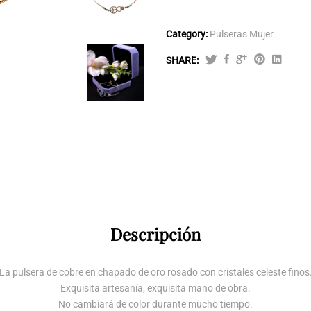
Category:
Pulseras Mujer
SHARE:
Pulsera
Síntoma
de
Paz
Enchape
Oro
Rosado
quantity
Descripción
La pulsera de cobre en chapado de oro rosado con cristales celeste finos
Exquisita artesanía, exquisita mano de obra.
No cambiará de color durante mucho tiempo.