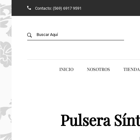
Contacto: (569) 6917 9591
Back
B
TIENDA
V
JADE
ACCESORIOS
INICIO
NOSOTROS
TIENDA
ANILLOS
AROS Y COLLARES
COLGANTES
Pulsera Sí
CONJUNTOS