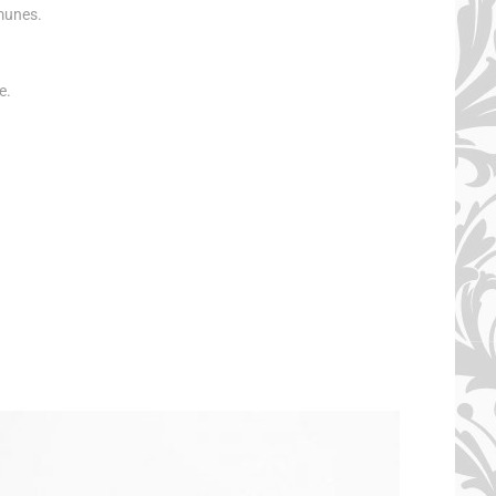
munes.
e.