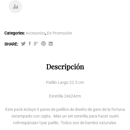
COMP
ARE
Categories:
Accesorios
,
En Promoción
SHARE:
PACK
5
PARES
Descripción
PALILLOS+
SET
Palillo Largo 22.5 cm
ESTERILLA
PARA
Esterilla 24x24cm
HACER
SUSHI
ROLL
Este pack incluye 5 pares de palillos de diseño de gato de la fortuna
DE
estampado con cajita. Más un set esterilla para hacer sushi
BAMBÚ
roll+espátula+1par palillo. Todos son de bambú naturales.
quantity