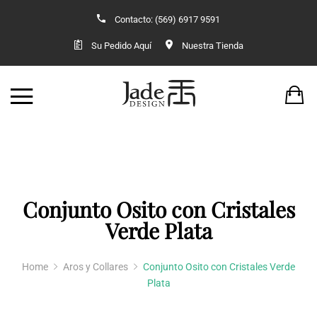
Contacto: (569) 6917 9591
Back
Back
Su Pedido Aquí
Nuestra Tienda
TIENDA
VESTUARIO O
JADE
KIMONOS 
ACCESORIOS
VESTIDO OR
ANILLOS
KIMONOS 
Conjunto Osito con Cristales
AROS Y COLLARES
Verde Plata
COLGANTES
Home
Aros y Collares
Conjunto Osito con Cristales Verde
Plata
CONJUNTOS