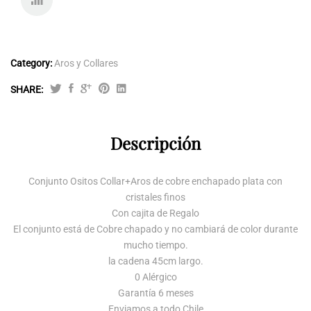
COMP
ARE
Category:
Aros y Collares
SHARE:
Conjunto
Osito
con
Descripción
Cristales
Verde
Conjunto Ositos Collar+Aros de cobre enchapado plata con
Plata
cristales finos
quantity
Con cajita de Regalo
El conjunto está de Cobre chapado y no cambiará de color durante
mucho tiempo.
la cadena 45cm largo.
0 Alérgico
Garantía 6 meses
Enviamos a todo Chile