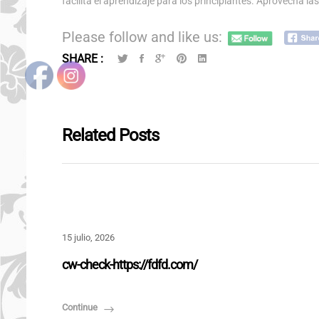
facilita el aprendizaje para los principiantes. Aprovecha l
Please follow and like us:
SHARE :
Related Posts
15 julio, 2026
cw-check-https://fdfd.com/
Continue