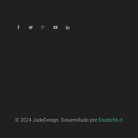
© 2024 JadeDesign. Desarrollado por
Studio56.cl