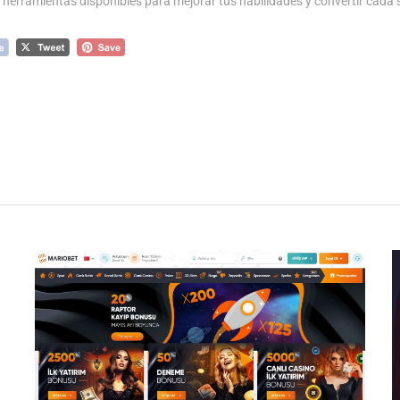
as herramientas disponibles para mejorar tus habilidades y convertir cada