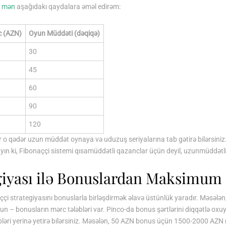
n
mən
aşağıdakı qaydalara əməl edirəm:
 (AZN)
Oyun Müddəti (dəqiqə)
30
45
60
90
120
ir o qədər uzun müddət oynaya və uduzuş seriyalarına tab gətirə bilərsiniz
yın ki, Fibonaççi sistemi qısamüddətli qazanclar üçün deyil, uzunmüddətl
giyası ilə Bonuslardan Maksimum
onaççi strategiyasını bonuslarla birləşdirmək əlavə üstünlük yaradır. Məsəl
n – bonusların mərc tələbləri var. Pinco-da bonus şərtlərini diqqətlə oxuy
ləbləri yerinə yetirə bilərsiniz. Məsələn, 50 AZN bonus üçün 1500-2000 AZN m