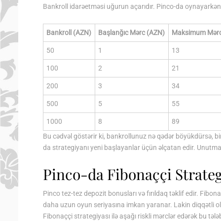
Bankroll idarəetməsi uğurun açarıdır. Pinco-da oynayarkə
Bankroll (AZN)
Başlanğıc Mərc (AZN)
Maksimum Mərc
50
1
13
100
2
21
200
3
34
500
5
55
1000
8
89
Bu cədvəl göstərir ki, bankrollunuz nə qədər böyükdürsə, b
da strategiyanı yeni başlayanlar üçün əlçatan edir. Unutma
Pinco-da Fibonaççi Strate
Pinco tez-tez depozit bonusları və fırıldaq təklif edir. Fib
daha uzun oyun seriyasına imkan yaranar. Lakin diqqətli olu
Fibonaççi strategiyası ilə aşağı riskli mərclər edərək bu tə