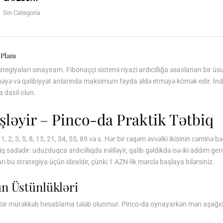
Sin Categoría
Planı
giyaları sınayıram. Fibonaççi sistemi riyazi ardıcıllığa əsaslanan bir üs
ə etməyə və qalibiyyət anlarında maksimum fayda əldə etməyə kömək edir. İn
 daxil olun.
İşləyir – Pinco-da Praktik Tətbiq
 1, 2, 3, 5, 8, 13, 21, 34, 55, 89 və s. Hər bir rəqəm əvvəlki ikisinin cəminə
 sadədir: uduzduqca ardıcıllıqda irəliləyir, qalib gəldikdə isə iki addım ger
ı bu strategiya üçün idealdır, çünki 1 AZN-lik mərclə başlaya bilərsiniz.
ın Üstünlükləri
ç bir mürəkkəb hesablama tələb olunmur. Pinco-da oynayarkən mən aşağı