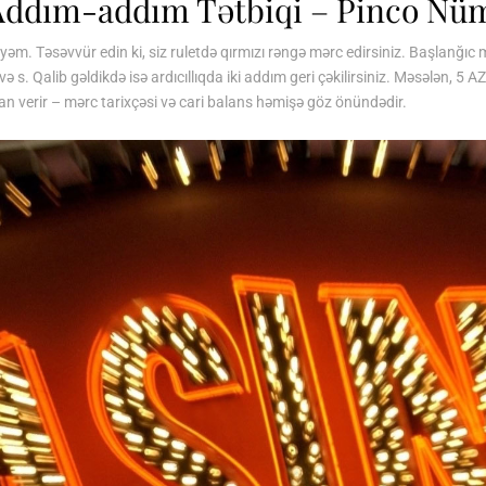
 Addım-addım Tətbiqi – Pinco Nü
cəyəm. Təsəvvür edin ki, siz ruletdə qırmızı rəngə mərc edirsiniz. Başlanğı
 s. Qalib gəldikdə isə ardıcıllıqda iki addım geri çəkilirsiniz. Məsələn, 5 
an verir – mərc tarixçəsi və cari balans həmişə göz önündədir.