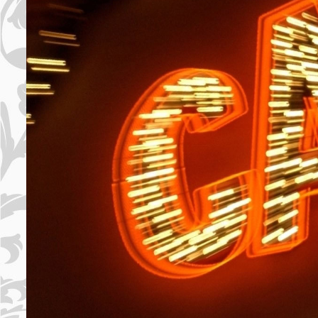
PULSERAS MUJER
PULSERAS HOMBRES
VESTUARIO ORIENTAL
SOMBREROS