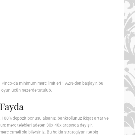
. Pinco-da minimum mərc limitləri 1 AZN-dən başlayır, bu
i oyun üçün nəzərdə tutulub.
 Fayda
ən, 100% depozit bonusu alsanız, bankrollunuz ikiqat artar və
un: mərc tələbləri adətən 30x-40x arasında dəyişir.
ərc etməli ola bilərsiniz. Bu halda strategiyanı tətbiq