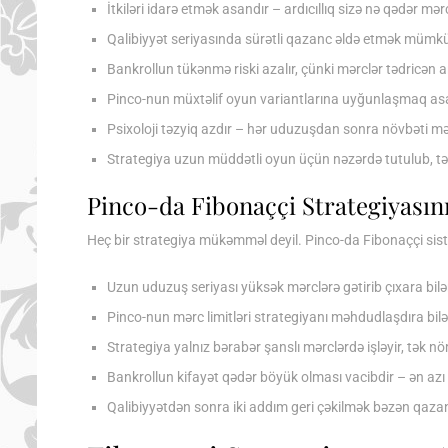
İtkiləri idarə etmək asandır – ardıcıllıq sizə nə qədər mər
Qalibiyyət seriyasında sürətli qazanc əldə etmək mümk
Bankrollun tükənmə riski azalır, çünki mərclər tədricən ar
Pinco-nun müxtəlif oyun variantlarına uyğunlaşmaq as
Psixoloji təzyiq azdır – hər uduzuşdan sonra növbəti 
Strategiya uzun müddətli oyun üçün nəzərdə tutulub, tə
Pinco-da Fibonaççi Strategiyasını
Heç bir strategiya mükəmməl deyil. Pinco-da Fibonaççi sis
Uzun uduzuş seriyası yüksək mərclərə gətirib çıxara bi
Pinco-nun mərc limitləri strategiyanı məhdudlaşdıra bilə
Strategiya yalnız bərabər şanslı mərclərdə işləyir, tək
Bankrollun kifayət qədər böyük olması vacibdir – ən az
Qalibiyyətdən sonra iki addım geri çəkilmək bəzən qazan