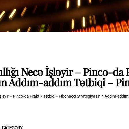
llığı Necə İşləyir – Pinco-da 
nın Addım-addım Tətbiqi – P
 İşləyir – Pinco-da Praktik Tətbiq – Fibonaççi Strategiyasının Addım-addı
CATEGORY