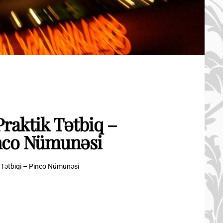
Praktik Tətbiq –
inco Nümunəsi
m Tətbiqi – Pinco Nümunəsi