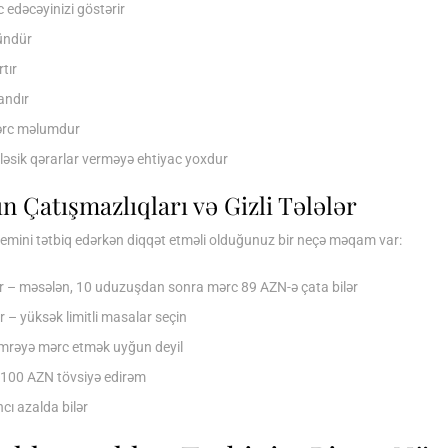
c edəcəyinizi göstərir
ündür
tır
andır
mərc məlumdur
ləsik qərarlar verməyə ehtiyac yoxdur
n Çatışmazlıqları və Gizli Tələlər
temini tətbiq edərkən diqqət etməli olduğunuz bir neçə məqam var:
lər – məsələn, 10 uduzuşdan sonra mərc 89 AZN-ə çata bilər
r – yüksək limitli masalar seçin
 nömrəyə mərc etmək uyğun deyil
ı 100 AZN tövsiyə edirəm
cı azalda bilər