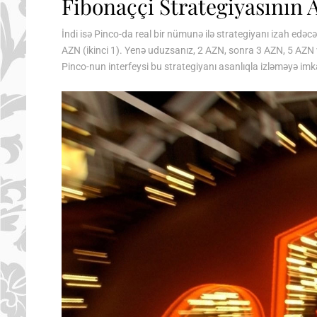
Fibonaççi Strategiyasının
İndi isə Pinco-da real bir nümunə ilə strategiyanı izah edə
AZN (ikinci 1). Yenə uduzsanız, 2 AZN, sonra 3 AZN, 5 AZN və
Pinco-nun interfeysi bu strategiyanı asanlıqla izləməyə imk