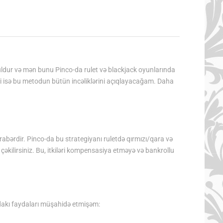
uldur və mən bunu Pinco-da rulet və blackjack oyunlarında
di isə bu metodun bütün incəliklərini açıqlayacağam. Daha
 bərabərdir. Pinco-da bu strategiyanı ruletdə qırmızı/qara və
i çəkilirsiniz. Bu, itkiləri kompensasiya etməyə və bankrollu
dakı faydaları müşahidə etmişəm: