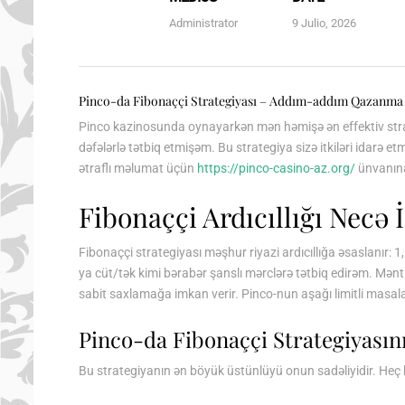
Administrator
9 Julio, 2026
Pinco-da Fibonaççi Strategiyası – Addım-addım Qazanma 
Pinco kazinosunda oynayarkən mən həmişə ən effektiv strate
dəfələrlə tətbiq etmişəm. Bu strategiya sizə itkiləri idar
ətraflı məlumat üçün
https://pinco-casino-az.org/
ünvanına
Fibonaççi Ardıcıllığı Necə 
Fibonaççi strategiyası məşhur riyazi ardıcıllığa əsaslanır: 1,
ya cüt/tək kimi bərabər şanslı mərclərə tətbiq edirəm. Məntiq
sabit saxlamağa imkan verir. Pinco-nun aşağı limitli masalar
Pinco-da Fibonaççi Strategiyasın
Bu strategiyanın ən böyük üstünlüyü onun sadəliyidir. He