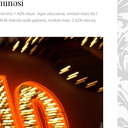
munəsi
c mərciniz 1 AZN olsun. Əgər uduzsanız, növbəti mərc də 1
AZN-lik mərcdə qalib gəlsəniz, növbəti mərc 2 AZN olacaq.