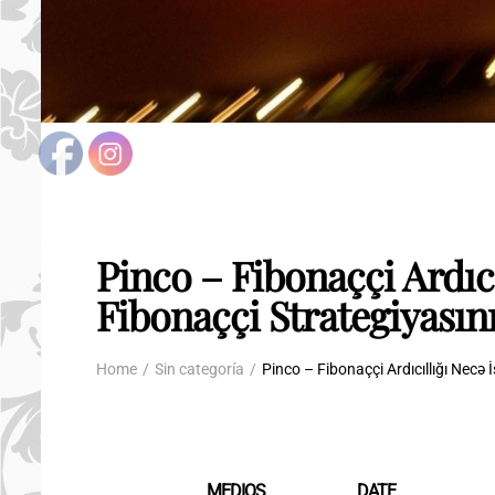
Pinco – Fibonaççi Ardıcı
Fibonaççi Strategiyası
Home
Sin categoría
Pinco – Fibonaççi Ardıcıllığı Necə
MEDIOS
DATE