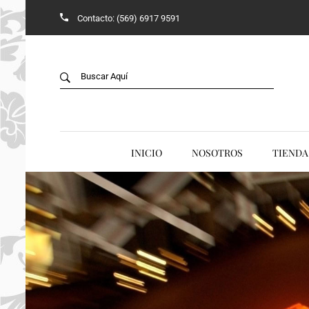
Contacto: (569) 6917 9591
Back
B
TIENDA
V
JADE
ACCESORIOS
INICIO
NOSOTROS
TIENDA
ANILLOS
AROS Y COLLARES
COLGANTES
CONJUNTOS