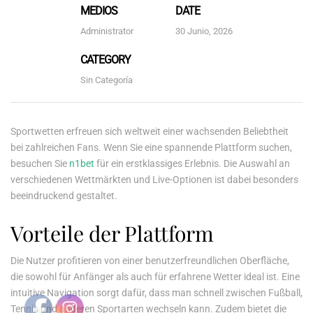
PULSERAS MUJER
MEDIOS
DATE
Administrator
30 Junio, 2026
PULSERAS HOMBRES
CATEGORY
Sin Categoría
VESTUARIO ORIENTAL
SOMBREROS
Sportwetten erfreuen sich weltweit einer wachsenden Beliebtheit
bei zahlreichen Fans. Wenn Sie eine spannende Plattform suchen,
besuchen Sie
n1bet
für ein erstklassiges Erlebnis. Die Auswahl an
verschiedenen Wettmärkten und Live-Optionen ist dabei besonders
beeindruckend gestaltet.
Vorteile der Plattform
Die Nutzer profitieren von einer benutzerfreundlichen Oberfläche,
die sowohl für Anfänger als auch für erfahrene Wetter ideal ist. Eine
intuitive Navigation sorgt dafür, dass man schnell zwischen Fußball,
Tennis und anderen Sportarten wechseln kann. Zudem bietet die