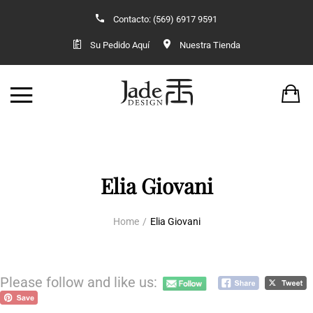
Contacto: (569) 6917 9591
Back
Back
Su Pedido Aquí
Nuestra Tienda
TIENDA
VESTUARIO O
JADE
KIMONOS 
ACCESORIOS
VESTIDO OR
ANILLOS
KIMONOS 
Elia Giovani
AROS Y COLLARES
Home
Elia Giovani
COLGANTES
Please follow and like us:
CONJUNTOS