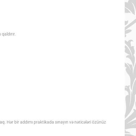
qaldırır.
aq. Hər bir addımı praktikada sınayın və nəticələri özünüz