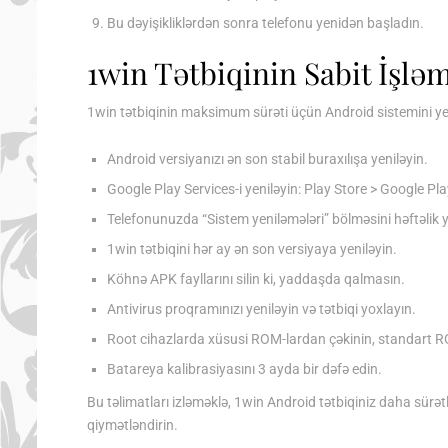
Bu dəyişikliklərdən sonra telefonu yenidən başladın.
1win Tətbiqinin Sabit İşlə
1win tətbiqinin maksimum sürəti üçün Android sistemini yeni
Android versiyanızı ən son stabil buraxılışa yeniləyin.
Google Play Services-i yeniləyin: Play Store > Google Pla
Telefonunuzda “Sistem yeniləmələri” bölməsini həftəlik 
1win tətbiqini hər ay ən son versiyaya yeniləyin.
Köhnə APK fayllarını silin ki, yaddaşda qalmasın.
Antivirus proqramınızı yeniləyin və tətbiqi yoxlayın.
Root cihazlarda xüsusi ROM-lardan çəkinin, standart RO
Batareya kalibrasiyasını 3 ayda bir dəfə edin.
Bu təlimatları izləməklə, 1win Android tətbiqiniz daha sürə
qiymətləndirin.