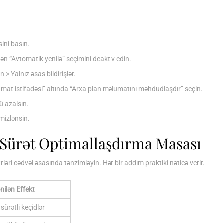
ini basın.
n “Avtomatik yenilə” seçimini deaktiv edin.
n > Yalnız əsas bildirişlər.
mat istifadəsi” altında “Arxa plan məlumatını məhdudlaşdır” seçin.
ü azalsın.
mizlənsin.
 Sürət Optimallaşdırma Masası
ləri cədvəl əsasında tənzimləyin. Hər bir addım praktiki nəticə verir.
nilən Effekt
sürətli keçidlər