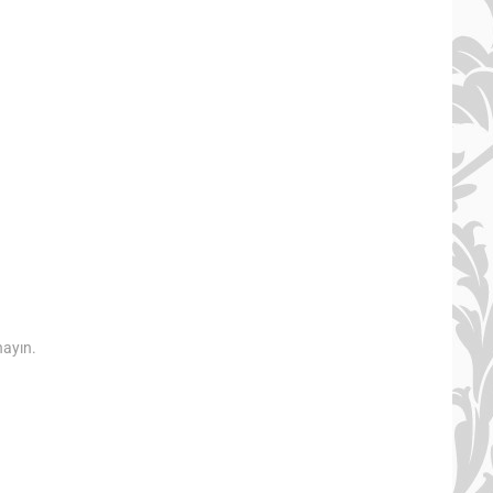
nayın.